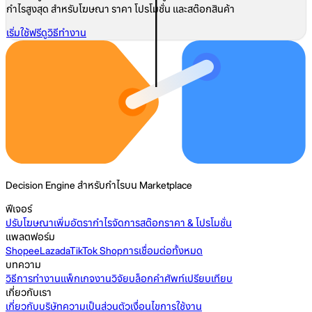
กำไรสูงสุด สำหรับโฆษณา ราคา โปรโมชั่น และสต๊อกสินค้า
เริ่มใช้ฟรี
ดูวิธีทำงาน
Decision Engine สำหรับกำไรบน Marketplace
ฟีเจอร์
ปรับโฆษณา
เพิ่มอัตรากำไร
จัดการสต๊อก
ราคา & โปรโมชั่น
แพลตฟอร์ม
Shopee
Lazada
TikTok Shop
การเชื่อมต่อทั้งหมด
บทความ
วิธีการทำงาน
แพ็กเกจ
งานวิจัย
บล็อก
คำศัพท์
เปรียบเทียบ
เกี่ยวกับเรา
เกี่ยวกับบริษัท
ความเป็นส่วนตัว
เงื่อนไขการใช้งาน