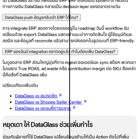
ไม่ DataGlass สร้างมาเพื่อเสริม ERP ERP ยังคงเป็น system of record
ทางการเงิน DataGlass กลายเป็น decision layer ของตลาดรายวัน
DataGlass push ข้อมูลกลับเข้า ERP ได้ไหม?
การ integrate ERP สองทางโดยตรงอยู่ใน roadmap วันนี้ workflow ขับ
เคลื่อนด้วย export: DataGlass แสดงคำแนะนำการตัดสินใจ ผู้ใช้อนุมัติและ
ลงมือ และข้อมูลที่ reconcile แล้วสามารถส่งออกในรูปแบบที่ ERP-friendly
ERP ของฉันมี integration ตลาดอยู่แล้ว ทำไมต้องเพิ่ม DataGlass?
โมดูลตลาด ERP ส่วนใหญ่มุ่งที่การ ingest ออเดอร์และ sync สต็อก พวกเขา
ไม่แสดง True ROAS, ad waste หรือ contribution margin ต่อ SKU สิ่งเหล่า
นี้คือสิ่งที่ DataGlass เพิ่ม
เปรียบเทียบเพิ่มเติม
DataGlass vs สเปรดชีต
DataGlass vs Shopee Seller Center
DataGlass vs เอเจนซี่การตลาด
หยุดเดา ให้ DataGlass ช่วยเพิ่มกำไร
ร่วมกับผู้ขายที่ใช้ DataGlass เปลี่ยนข้อมูลร้านให้เป็น Action ถัดไปที่เพิ่ม