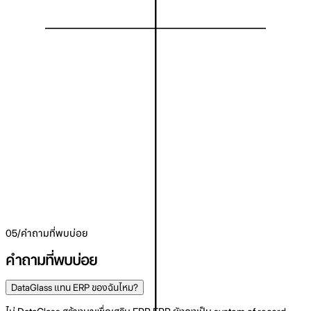
True ROAS ต่อ SKU และ break-even ROAS เป็นเมตริก first-
class ไม่ใช่รายงาน ad-hoc
การพยากรณ์วัน stockout ที่รวมความต้องการวันแคมเปญ ไม่ใช่
แค่ run-rate ในอดีต
คำแนะนำราคาที่เชื่อมกับ margin ปัจจุบันและประสิทธิภาพโฆษณา
ส่งออกอย่างสะอาดในรูปแบบที่ ERP-friendly เพื่อให้ system of
record ยังคงเป็น system of record
เริ่มใช้งานฟรี
ดูวิธีการทำงาน
05
/
คำถามที่พบบ่อย
คำถามที่พบบ่อย
DataGlass แทน ERP ของฉันไหม?