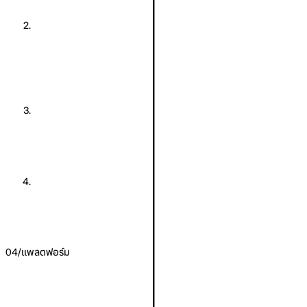
สั่งซื้อ SKU ที่สต๊อกหมดจะเสีย contribution margin มากที่สุดก่อน
02
จัดสรรสต๊อกข้ามร้าน
ย้ายสินค้าจากร้านที่ขายช้าไปร้านที่ขายเร็วกว่า ภายในแบรนด์
เดียวกัน
03
หยุดโฆษณาบน SKU ใกล้สต๊อกหมด
หยุดเสียค่าโฆษณาบนลิสติ้งที่จะหมดก่อนโฆษณาคืนทุน
04
ปล่อยสินค้าขายช้า
ระบุ SKU ที่ค่าถือครองเกินกำไรจากการรอ
04
/
แพลตฟอร์ม