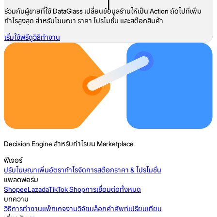
ร่วมกับผู้ขายที่ใช้ DataGlass เปลี่ยนข้อมูลร้านให้เป็น Action ถัดไปที่เพิ่ม
กำไรสูงสุด สำหรับโฆษณา ราคา โปรโมชั่น และสต๊อกสินค้า
เริ่มใช้ฟรี
ดูวิธีทำงาน
Decision Engine สำหรับกำไรบน Marketplace
ฟีเจอร์
ปรับโฆษณา
เพิ่มอัตรากำไร
จัดการสต๊อก
ราคา & โปรโมชั่น
แพลตฟอร์ม
Shopee
Lazada
TikTok Shop
การเชื่อมต่อทั้งหมด
บทความ
วิธีการทำงาน
แพ็กเกจ
งานวิจัย
บล็อก
คำศัพท์
เปรียบเทียบ