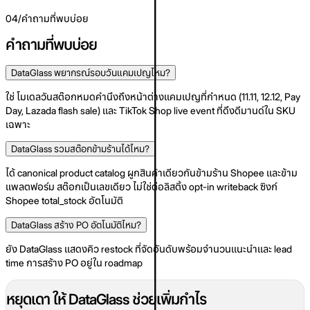
04
/
คำถามที่พบบ่อย
คำถามที่พบบ่อย
DataGlass พยากรณ์รอบวันแคมเปญไหม?
ใช่ โมเดลวันสต๊อกหมดคำนึงถึงหน้าต่างแคมเปญที่กำหนด (11.11, 12.12, Pay
Day, Lazada flash sale) และ TikTok Shop live event ที่ดึงดีมานด์ใน SKU
เฉพาะ
DataGlass รวมสต๊อกข้ามร้านได้ไหม?
ได้ canonical product catalog ผูกสินค้าเดียวกันข้ามร้าน Shopee และข้าม
แพลตฟอร์ม สต๊อกเป็นเลขเดียว ไม่ใช่ต่อลิสติ้ง opt-in writeback ซิงก์
Shopee total_stock อัตโนมัติ
DataGlass สร้าง PO อัตโนมัติไหม?
ยัง DataGlass แสดงคิว restock ที่จัดอันดับพร้อมจำนวนแนะนำและ lead
time การสร้าง PO อยู่ใน roadmap
หยุดเดา ให้ DataGlass ช่วยเพิ่มกำไร