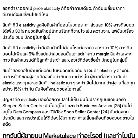
ลอกตำราออกไป price elasticity ก็คือคำถามเดียว: ถ้าฉันเปลี่ยนราคา
ดีมานด์จะเปลี่ยนไปแค่ไหน
สินค้าที่มี elasticity สูงคือสินค้าที่อ่อนไหวต่อราคา ส่วนลด 10% อาจดึงยอด
ได้เพิ่ม 30% หมวดสินค้าอุปโภคบริโภคที่ขายไว เช่น ความงาม แฟชั่นเครื่อง
ประดับ ขนม มักอยู่ในกลุ่มนี้
สินค้าที่มี elasticity ต่ำคือสินค้าที่ไม่อ่อนไหวต่อราคา ลดราคา 10% อาจดึง
ยอดได้เพิ่มแค่ 5% ซึ่งแปลว่าส่วนลดนั้นเอาแต่ทำลาย margin สินค้าเฉพาะ
ทาง สินค้าแบรนด์ที่มีลูกค้าประจำ และของใช้ที่ต้องซื้อซ้ำ มักอยู่ในกลุ่มนี้
สินค้าสองตัวในร้านเดียวกัน ในหมวดเดียวกัน อาจมีค่า elasticity ต่างกัน
มาก หน้าที่ของผู้ขายคือลงมือทำกับความต่างนั้น ผู้ขายที่ลดราคาสินค้า
elastic แรง ๆ และลดสินค้า inelastic เบา ๆ จะทำเงินได้มากกว่าผู้ขายที่ลดทุก
อย่าง 15% เท่ากัน นั่นคือทั้งหมดของโอกาสนี้
ปัญหาคือ elasticity มองด้วยตาเปล่าไม่เห็น มันไม่ปรากฏบนแดชบอร์ด
Shopee Seller Centre มันไม่อยู่ใน Lazada Business Advisor [25] มันไม่
อยู่ใน Data Compass ของ TikTok Shop Seller Center [24] มันต้องถูก
ประเมิน และการประเมินให้ดีต้องใช้มากกว่าค่าเฉลี่ยเคลื่อนที่ของยอดขายใน
อดีต
ทุกวันนี้ผู้ขายบน Marketplace ทำอะไรอยู่ (และทำไมมัน