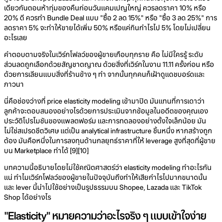
เดียวกันตอนห้าทุ่มของคืนก่อนวันแคมเปญใหญ่ ควรลดราคา 10% หรือ
20% ดี ควรทำ Bundle Deal แบบ "ซื้อ 2 ลด 15%" หรือ "ซื้อ 3 ลด 25%" การ
ลดราคา 5% จะทำให้ขายได้เพิ่ม 50% หรือแค่กินกำไรไป 5% โดยไม่เปลี่ยน
อะไรเลย
คำตอบตามจริงในเวิร์กโฟลว์ของผู้ขายเกือบทุกราย คือ ไม่มีใครรู้ ระดับ
ส่วนลดถูกเลือกด้วยสัญชาตญาณ ด้วยสิ่งที่เวิร์กในงาน 11.11 ครั้งก่อน หรือ
ด้วยการเลียนแบบสิ่งที่ร้านข้าง ๆ ทำ จากนั้นทุกคนก็เฝ้าดูแดชบอร์ดและ
ภาวนา
นี่คือช่องว่างที่ price elasticity modeling เข้ามาปิด มันแทนที่การเดาว่า
ลูกค้าจะตอบสนองอย่างไรด้วยการประเมินจากข้อมูลในอดีตของคุณเอง
ประวัติโปรโมชันของแพลตฟอร์ม และการทดลองอย่างตั้งใจเล็กน้อย มัน
ไม่ใช่สเปรดชีตวิเศษ แต่เป็น analytical infrastructure ชิ้นหนึ่ง หากสร้างถูก
ต้อง มันคือหนึ่งในการลงทุนด้านกลยุทธ์ราคาที่ให้ leverage สูงที่สุดที่ผู้ขาย
บน Marketplace ทำได้ [9][10]
บทความนี้อธิบายโดยไม่ใช้คณิตศาสตร์ว่า elasticity modeling ทำอะไรกัน
แน่ ทำไมเวิร์กโฟลว์ของผู้ขายในปัจจุบันถึงทำให้เสียกำไรไปมากขนาดนั้น
และ lever นี้นำไปใช้อย่างเป็นรูปธรรมบน Shopee, Lazada และ TikTok
Shop ได้อย่างไร
"Elasticity" หมายความว่าอะไรจริง ๆ แบบเข้าใจง่าย