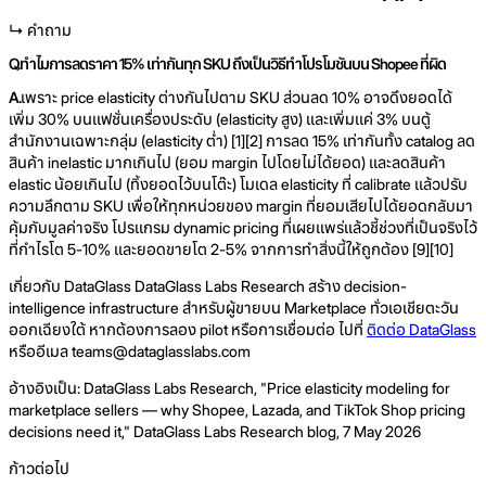
↳ คำถาม
Q.
ทำไมการลดราคา 15% เท่ากันทุก SKU ถึงเป็นวิธีทำโปรโมชันบน Shopee ที่ผิด
A.
เพราะ price elasticity ต่างกันไปตาม SKU ส่วนลด 10% อาจดึงยอดได้
เพิ่ม 30% บนแฟชั่นเครื่องประดับ (elasticity สูง) และเพิ่มแค่ 3% บนตู้
สำนักงานเฉพาะกลุ่ม (elasticity ต่ำ) [1][2] การลด 15% เท่ากันทั้ง catalog ลด
สินค้า inelastic มากเกินไป (ยอม margin ไปโดยไม่ได้ยอด) และลดสินค้า
elastic น้อยเกินไป (ทิ้งยอดไว้บนโต๊ะ) โมเดล elasticity ที่ calibrate แล้วปรับ
ความลึกตาม SKU เพื่อให้ทุกหน่วยของ margin ที่ยอมเสียไปได้ยอดกลับมา
คุ้มกับมูลค่าจริง โปรแกรม dynamic pricing ที่เผยแพร่แล้วชี้ช่วงที่เป็นจริงไว้
ที่กำไรโต 5-10% และยอดขายโต 2-5% จากการทำสิ่งนี้ให้ถูกต้อง [9][10]
เกี่ยวกับ DataGlass DataGlass Labs Research สร้าง decision-
intelligence infrastructure สำหรับผู้ขายบน Marketplace ทั่วเอเชียตะวัน
ออกเฉียงใต้ หากต้องการลอง pilot หรือการเชื่อมต่อ ไปที่
ติดต่อ DataGlass
หรืออีเมล teams@dataglasslabs.com
อ้างอิงเป็น: DataGlass Labs Research, "Price elasticity modeling for
marketplace sellers — why Shopee, Lazada, and TikTok Shop pricing
decisions need it," DataGlass Labs Research blog, 7 May 2026
ก้าวต่อไป