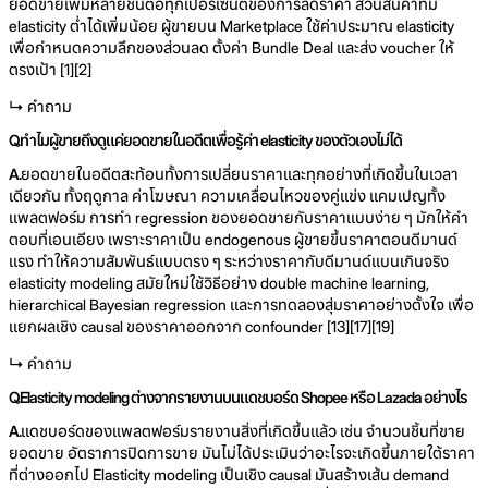
ยอดขายเพิ่มหลายชิ้นต่อทุกเปอร์เซ็นต์ของการลดราคา ส่วนสินค้าที่มี
elasticity ต่ำได้เพิ่มน้อย ผู้ขายบน Marketplace ใช้ค่าประมาณ elasticity
เพื่อกำหนดความลึกของส่วนลด ตั้งค่า Bundle Deal และส่ง voucher ให้
ตรงเป้า [1][2]
↳ คำถาม
Q.
ทำไมผู้ขายถึงดูแค่ยอดขายในอดีตเพื่อรู้ค่า elasticity ของตัวเองไม่ได้
A.
ยอดขายในอดีตสะท้อนทั้งการเปลี่ยนราคาและทุกอย่างที่เกิดขึ้นในเวลา
เดียวกัน ทั้งฤดูกาล ค่าโฆษณา ความเคลื่อนไหวของคู่แข่ง แคมเปญทั้ง
แพลตฟอร์ม การทำ regression ของยอดขายกับราคาแบบง่าย ๆ มักให้คำ
ตอบที่เอนเอียง เพราะราคาเป็น endogenous ผู้ขายขึ้นราคาตอนดีมานด์
แรง ทำให้ความสัมพันธ์แบบตรง ๆ ระหว่างราคากับดีมานด์แบนเกินจริง
elasticity modeling สมัยใหม่ใช้วิธีอย่าง double machine learning,
hierarchical Bayesian regression และการทดลองสุ่มราคาอย่างตั้งใจ เพื่อ
แยกผลเชิง causal ของราคาออกจาก confounder [13][17][19]
↳ คำถาม
Q.
Elasticity modeling ต่างจากรายงานบนแดชบอร์ด Shopee หรือ Lazada อย่างไร
A.
แดชบอร์ดของแพลตฟอร์มรายงานสิ่งที่เกิดขึ้นแล้ว เช่น จำนวนชิ้นที่ขาย
ยอดขาย อัตราการปิดการขาย มันไม่ได้ประเมินว่าอะไรจะเกิดขึ้นภายใต้ราคา
ที่ต่างออกไป Elasticity modeling เป็นเชิง causal มันสร้างเส้น demand