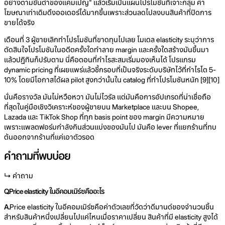
อย่างตามขั้นต่ำของแคมเปญ" แล้วเริ่มเป็นแผนโปรโมชันที่เจาะกลุ่ม ค่า
โฆษณาเท่าเดิมดึงออเดอร์ได้มากขึ้นเพราะส่วนลดไปลงบนสินค้าที่ปิดการ
ขายได้จริง
เดือนที่ 3 ผู้ขายเลิกทำโปรโมชันที่ขาดทุนไปเลย โมเดล elasticity ระบุว่าการ
ตัดสินใจโปรโมชันในอดีตครั้งใดทำลาย margin และครั้งใดสร้างมันขึ้นมา
แล้วปฏิทินก็ปรับตาม นี่คือตอนที่กำไรสะสมเริ่มมองเห็นได้ โปรแกรม
dynamic pricing ที่เผยแพร่แล้วชี้กรอบที่เป็นจริงระดับบริษัทไว้ที่กำไรโต 5-
10% โดยมีโอกาสได้ผล pilot สูงกว่านั้นใน catalog ที่ทำโปรโมชันหนัก [9][10]
นั่นคือรางวัล มันไม่หวือหวา มันไม่ไวรัล แต่มันคือการอัปเกรดที่น่าเชื่อถือ
ที่สุดในคู่มือเชิงวิเคราะห์ของผู้ขายบน Marketplace และบน Shopee,
Lazada และ TikTok Shop ที่ทุก basis point ของ margin มีความหมาย
เพราะแพลตฟอร์มกำลังกินส่วนแบ่งของมันไป มันคือ lever ที่แยกร้านที่ทบ
ต้นออกจากร้านที่แค่เอาตัวรอด
คำถามที่พบบ่อย
↳ คำถาม
Q.
Price elasticity ในอีคอมเมิร์ซคืออะไร
A.
Price elasticity ในอีคอมเมิร์ซคือค่าตัวเลขที่วัดว่าดีมานด์ของจำนวนชิ้น
สำหรับสินค้าหนึ่งเปลี่ยนไปแค่ไหนเมื่อราคาเปลี่ยน สินค้าที่มี elasticity สูงได้