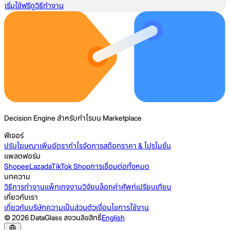
เริ่มใช้ฟรี
ดูวิธีทำงาน
Decision Engine สำหรับกำไรบน Marketplace
ฟีเจอร์
ปรับโฆษณา
เพิ่มอัตรากำไร
จัดการสต๊อก
ราคา & โปรโมชั่น
แพลตฟอร์ม
Shopee
Lazada
TikTok Shop
การเชื่อมต่อทั้งหมด
บทความ
วิธีการทำงาน
แพ็กเกจ
งานวิจัย
บล็อก
คำศัพท์
เปรียบเทียบ
เกี่ยวกับเรา
เกี่ยวกับบริษัท
ความเป็นส่วนตัว
เงื่อนไขการใช้งาน
© 2026 DataGlass สงวนลิขสิทธิ์
English