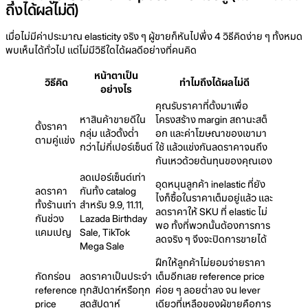
ถึงได้ผลไม่ดี)
เมื่อไม่มีค่าประมาณ elasticity จริง ๆ ผู้ขายก็หันไปพึ่ง 4 วิธีคิดง่าย ๆ ทั้งหมด
พบเห็นได้ทั่วไป แต่ไม่มีวิธีใดได้ผลดีอย่างที่คนคิด
หน้าตาเป็น
วิธีคิด
ทำไมถึงได้ผลไม่ดี
อย่างไร
คุณรับราคาที่ตั้งมาเพื่อ
หาสินค้าขายดีใน
โครงสร้าง margin สถานะสต็
ตั้งราคา
กลุ่ม แล้วตั้งต่ำ
อก และค่าโฆษณาของเขามา
ตามคู่แข่ง
กว่าไม่กี่เปอร์เซ็นต์
ใช้ แล้วแข่งกันลดราคาจนถึง
ก้นเหวด้วยต้นทุนของคุณเอง
ลดเปอร์เซ็นต์เท่า
อุดหนุนลูกค้า inelastic ที่ยัง
ลดราคา
กันทั้ง catalog
ไงก็ซื้อในราคาเต็มอยู่แล้ว และ
ทั้งร้านเท่า
สำหรับ 9.9, 11.11,
ลดราคาให้ SKU ที่ elastic ไม่
กันช่วง
Lazada Birthday
พอ ทั้งที่พวกนั้นต้องการการ
แคมเปญ
Sale, TikTok
ลดจริง ๆ จึงจะปิดการขายได้
Mega Sale
ฝึกให้ลูกค้าไม่ยอมจ่ายราคา
กัดกร่อน
ลดราคาเป็นประจำ
เต็มอีกเลย reference price
reference
ทุกสัปดาห์หรือทุก
ค่อย ๆ ลอยต่ำลง จน lever
price
สุดสัปดาห์
เดียวที่เหลือของผู้ขายคือการ