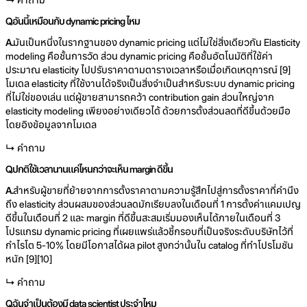
Q.
อันนี้เหมือนกับ dynamic pricing ไหม
A.
มันเป็นหนึ่งในรากฐานของ dynamic pricing แต่ไม่ใช่สิ่งเดียวกัน Elasticity
modeling คือชั้นการวัด ส่วน dynamic pricing คือชั้นอัตโนมัติที่ใช้ค่า
ประมาณ elasticity ไปปรับราคาตามตารางเวลาหรือเมื่อเกิดเหตุการณ์ [9]
โมเดล elasticity ที่ใช้งานได้จริงเป็นสิ่งจำเป็นสำหรับระบบ dynamic pricing
ที่ไม่ใช่ของเล่น แต่ผู้ขายสามารถคว้า contribution gain ส่วนใหญ่จาก
elasticity modeling เพียงอย่างเดียวได้ ด้วยการตั้งส่วนลดที่ดีขึ้นด้วยมือ
โดยอิงข้อมูลจากโมเดล
↳ คำถาม
Q.
ปกติใช้เวลานานแค่ไหนกว่าจะเห็น margin ดีขึ้น
A.
สำหรับผู้ขายที่ย้ายจากการตั้งราคาตามความรู้สึกไปสู่การตั้งราคาที่คำนึง
ถึง elasticity ส่วนผสมของส่วนลดมักเรียบลงในเดือนที่ 1 การตั้งค่าแคมเปญ
ดีขึ้นในเดือนที่ 2 และ margin ที่ดีขึ้นสะสมเริ่มมองเห็นได้ภายในเดือนที่ 3
โปรแกรม dynamic pricing ที่เผยแพร่แล้วชี้กรอบที่เป็นจริงระดับบริษัทไว้ที่
กำไรโต 5-10% โดยมีโอกาสได้ผล pilot สูงกว่านั้นใน catalog ที่ทำโปรโมชัน
หนัก [9][10]
↳ คำถาม
Q.
ฉันจำเป็นต้องมี data scientist ประจำไหม