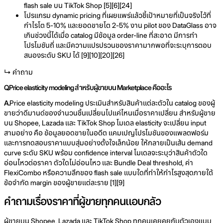
flash sale บน TikTok Shop [5][6][24]
โปรแกรม dynamic pricing ที่เผยแพร่แล้วชี้เป้าหมายที่เป็นจริงไว้ที่
กำไรโต 5-10% และยอดขายโต 2-5% งาน pilot ของ DataGlass อาจ
เกินช่วงนี้ได้เมื่อ catalog มีข้อมูล order-line ที่สะอาด มีการทำ
โปรโมชันถี่ และมีความแปรปรวนของราคามากพอที่จะระบุการตอบ
สนองระดับ SKU ได้ [9][10][20][26]
↳ คำถาม
Q.
Price elasticity modeling สำหรับผู้ขายบน Marketplace คืออะไร
A.
Price elasticity modeling ประเมินสำหรับสินค้าแต่ละตัวใน catalog ของผู้
ขายว่าดีมานด์ของจำนวนชิ้นเปลี่ยนไปแค่ไหนเมื่อราคาเปลี่ยน สำหรับผู้ขาย
บน Shopee, Lazada และ TikTok Shop โมเดล elasticity จะเปลี่ยน input
สามอย่าง คือ ข้อมูลยอดขายในอดีต แคมเปญโปรโมชันของแพลตฟอร์ม
และการทดสอบราคาแบบสุ่มอย่างตั้งใจเล็กน้อย ให้กลายเป็นเส้น demand
curve ระดับ SKU พร้อม confidence interval โมเดลจะระบุว่าสินค้าตัวใด
อ่อนไหวต่อราคา ตัวใดไม่อ่อนไหว และ Bundle Deal threshold, ค่า
FlexiCombo หรือความลึกของ flash sale แบบใดที่ทำให้กำไรสูงสุดภายใต้
ข้อจำกัด margin ของผู้ขายแต่ละราย [1][9]
คำถามเรื่องราคาที่ผู้ขายทุกคนแอบกลัว
ผู้ขายบน Shopee, Lazada และ TikTok Shop ทุกคนเคยคุยกับตัวเองแบบ