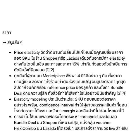
Margin growth range reported by McKinsey
Cross-SKU cannibalization
22%
Average uplift borrowed from sibling pack sizes
ราคา
↳ สรุปสั้น ๆ
Price elasticity วัดว่าดีมานด์เปลี่ยนไปแค่ไหนเมื่อคุณเปลี่ยนราคา
สอง SKU ในร้าน Shopee หรือ Lazada เดียวกันอาจมีค่า elasticity
ต่างกันโดยสิ้นเชิง และการลดราคา 15% เท่ากันทั้งสองตัวมักเป็นการ
ตัดสินใจที่ผิดเสมอ [1][2]
ทุกวันนี้ผู้ขายบน Marketplace พึ่งพา 4 วิธีคิดง่าย ๆ คือ ตั้งราคา
ตามคู่แข่ง ลดราคาทั้งร้านเท่ากันช่วงแคมเปญ วนลูปลดราคาทุกสุด
สัปดาห์จนกัดกร่อน reference price ของลูกค้า และตั้งค่า Bundle
Deal ตามความรู้สึก ทั้งสี่วิธีทำให้เสียกำไรไปอย่างมีนัยสำคัญ [3][4]
Elasticity modeling ประเมินว่าแต่ละ SKU ตอบสนองต่อราคา
อย่างไร พร้อม confidence interval ทำให้ผู้ขายลดราคาสินค้าที่อ่อน
ไหวต่อราคาได้แรง และรักษา margin ของสินค้าที่ไม่อ่อนไหวเอาไว้
การนำไปใช้บนแพลตฟอร์มโดยตรง: หา threshold และส่วนลด
Bundle Deal บน Shopee ที่เหมาะที่สุด, แบ่งกลุ่ม voucher
FlexiCombo บน Lazada ให้ตรงเป้า และการตั้งราคาช่วง live สำหรับ