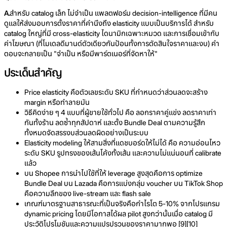
A.
สำหรับ catalog เล็ก ไม่จำเป็น แพลตฟอร์ม decision-intelligence ที่มีคน
ดูแลให้ส่งมอบการตั้งราคาที่คำนึงถึง elasticity แบบเป็นบริการได้ สำหรับ
catalog ใหญ่ที่มี cross-elasticity ไดนามิกเฉพาะหมวด และการเชื่อมเข้ากับ
ค่าโฆษณา (ที่โมเดลดีมานด์ตัวเดียวกันป้อนทั้งการตัดสินใจราคาและงบ) คำ
ตอบจะกลายเป็น "จำเป็น หรือมีพาร์ตเนอร์ที่จัดหาให้"
ประเด็นสำคัญ
Price elasticity คือตัวเลขระดับ SKU ที่กำหนดว่าส่วนลดจะสร้าง
margin หรือทำลายมัน
วิธีคิดง่าย ๆ 4 แบบที่ผู้ขายใช้ทั่วไป คือ ลอกราคาคู่แข่ง ลดราคาเท่า
กันทั้งร้าน ลดซ้ำทุกสัปดาห์ และตั้ง Bundle Deal ตามความรู้สึก
ทั้งหมดจัดสรรงบส่วนลดผิดอย่างเป็นระบบ
Elasticity modeling ให้สามสิ่งที่แดชบอร์ดให้ไม่ได้ คือ ความอ่อนไหว
ระดับ SKU รูปทรงของเส้นโค้งทั้งเส้น และความไม่แน่นอนที่ calibrate
แล้ว
บน Shopee การนำไปใช้ที่ให้ leverage สูงสุดคือการ optimize
Bundle Deal บน Lazada คือการแบ่งกลุ่ม voucher บน TikTok Shop
คือความลึกของ live-stream และ flash sale
เกณฑ์มาตรฐานสาธารณะที่เป็นจริงคือกำไรโต 5-10% จากโปรแกรม
dynamic pricing โดยมีโอกาสได้ผล pilot สูงกว่านั้นเมื่อ catalog มี
ประวัติโปรโมชันและความแปรปรวนของราคามากพอ [9][10]