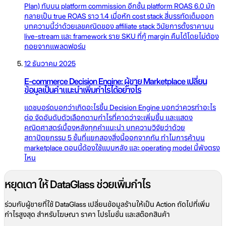
Plan) ทับบน platform commission อีกชั้น platform ROAS 6.0 มัก
กลายเป็น true ROAS ราว 1.4 เมื่อหัก cost stack สี่บรรทัดเต็มออก
บทความนี้ว่าด้วยเลขคณิตของ affiliate stack วินัยการตั้งราคาบน
live-stream และ framework ราย SKU ที่กู้ margin คืนได้โดยไม่ต้อง
ถอยจากแพลตฟอร์ม
12 ธันวาคม 2025
E-commerce Decision Engine: ผู้ขาย Marketplace เปลี่ยน
ข้อมูลเป็นคำแนะนำเพิ่มกำไรได้อย่างไร
แดชบอร์ดบอกว่าเกิดอะไรขึ้น Decision Engine บอกว่าควรทำอะไร
ต่อ จัดอันดับตัวเลือกตามกำไรที่คาดว่าจะเพิ่มขึ้น และแสดง
คณิตศาสตร์เบื้องหลังทุกคำแนะนำ บทความวิจัยว่าด้วย
สถาปัตยกรรม 5 ชั้นที่แยกสองสิ่งนี้ออกจากกัน ทำไมการค้าบน
marketplace ตอนนี้ต้องใช้แบบหลัง และ operating model นี้พังตรง
ไหน
หยุดเดา ให้ DataGlass ช่วยเพิ่มกำไร
ร่วมกับผู้ขายที่ใช้ DataGlass เปลี่ยนข้อมูลร้านให้เป็น Action ถัดไปที่เพิ่ม
กำไรสูงสุด สำหรับโฆษณา ราคา โปรโมชั่น และสต๊อกสินค้า