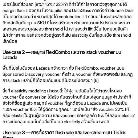
เปอร์เซ็นต์ส่วนลด (8%? 15%? 22%?) ที่ทำให้กำไรคาดหวังสูงสุดภายใต้
margin floor ของคุณ ในงาน pilot ของ DataGlass การตั้งค่า Bundle Deal
ที่โมเดลคำนวณว่าเหมาะที่สุดได้ contribution lift กลับมาในระดับหลักเดียว
ถึงหลักสิบต้น ๆ บน SKU ที่โครงสร้างตะกร้าและความแปรปรวนของราคา
สะอาดพอจะระบุผลของ threshold ได้ เรามองว่า lift นี้ขึ้นกับหมวดสินค้า
ไม่ใช่ค่าสากล ผลกระจุกตัวอยู่ตรงที่เส้น elasticity ชันที่สุดเหนือ threshold
เล็กน้อย
Use case 2 — กลยุทธ์ FlexiCombo และการ stack voucher บน
Lazada
พื้นที่โปรโมชันของ Lazada กว้างกว่า ทั้ง FlexiCombo, voucher แบบ
Sponsored Discovery, voucher ทั้งร้าน, voucher ทั้งแพลตฟอร์ม และกฎ
การ stack เหล่านี้ก็โต้ตอบกันแบบที่ไม่ตรงไปตรงมา [6]
สิ่งที่ elasticity modeling ทำตรงนี้: ให้ผู้ขายตัดสินใจได้ว่าตรงไหนงบ
voucher ซื้อ conversion ได้จริง กับตรงไหนที่มันแค่อุดหนุนลูกค้าประจำที่
ยังไงก็ซื้ออยู่แล้ว กลยุทธ์ voucher ที่ถูกต้องบน Lazada แทบไม่เคยเป็น
"แจก voucher 15% ให้ผู้ติดตามทุกคน" แต่มักเป็น "ส่ง voucher 22% ให้
กลุ่ม elastic ในฐานผู้ติดตาม และ voucher รักษาลูกค้า 5% ให้กลุ่ม inelastic"
การแบ่งกลุ่มแบบนั้นคือสิ่งที่โมเดล elasticity สร้างขึ้นมาพอดี
Use case 3 — การตั้งราคา flash sale และ live-stream บน TikTok
Shop