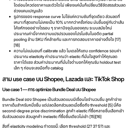
ใดอ่อนไหวต่อราคาและตัวใดไม่ เพียงแค่นั้นก็เปลี่ยนวิธีจัดสรรส่วนลด
ช่วงแคมเปญแล้ว
รูปทรงของ response curve ไม่ใช่แค่ความชันที่จุดเดียว ส่วนลดที่
เหมาะที่สุดแทบไม่เคยเป็น 10% มากกว่าครั้งก่อน มันขึ้นอยู่กับว่าเส้น
โค้งหักงออย่างไรรอบ ๆ ราคาปัจจุบันของคุณ ระบบสมัยใหม่
ประมาณค่านี้จากความแปรปรวนของโปรโมชันในอดีต partial
pooling ข้าม SKU ที่คล้ายกัน และการทดสอบราคาอย่างตั้งใจ [17]
[18]
ความไม่แน่นอนที่ calibrate แล้ว โมเดลให้แถบ confidence รอบค่า
ประมาณ elasticity ค่าประมาณว่า elastic ที่มั่นใจสูงทำให้คุณลด
ราคาได้แรง ส่วนค่าประมาณที่มั่นใจต่ำบอกให้คุณรัน holdout test
เล็ก ๆ ก่อนจะลงมือทั้ง catalog
สาม use case บน Shopee, Lazada และ TikTok Shop
Use case 1 — การ optimize Bundle Deal บน Shopee
Bundle Deal ของ Shopee เป็นส่วนลดแบบมีเงื่อนไขจำนวนชิ้น ลูกค้าจ่าย
ราคาเต็มสำหรับหนึ่งชิ้น แต่ปลดล็อกส่วนลดเมื่อซื้อถึง threshold [5] นี่คือ
second-degree price discrimination ลูกค้า elastic ที่ซื้อหลายชิ้นเลือกเข้า
รับส่วนลดเอง ส่วนลูกค้า inelastic ที่ซื้อชิ้นเดียวไม่เข้า [15][16]
สิ่งที่ elasticity modeling ทำตรงนี้: เลือก threshold (2? 3? 5?) และ