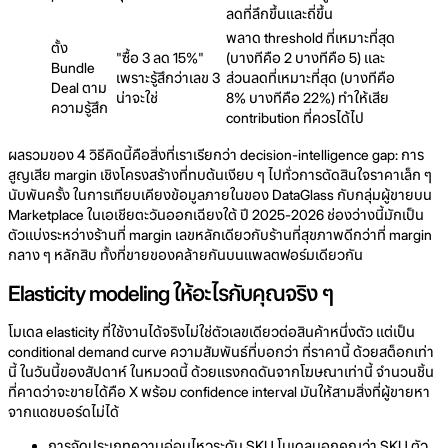
ลดที่ลึกขึ้นและถี่ขึ้น
พลาด threshold ที่เหมาะที่สุด
ตั้ง
"ซื้อ 3 ลด 15%"
(บางทีคือ 2 บางทีคือ 5) และ
Bundle
เพราะรู้สึกว่าเลข 3
ส่วนลดที่เหมาะที่สุด (บางทีคือ
Deal ตาม
น่าจะใช่
8% บางทีคือ 22%) ทำให้เสีย
ความรู้สึก
contribution ที่ควรได้ไป
ผลรวมของ 4 วิธีคิดนี้คือสิ่งที่เราเรียกว่า decision-intelligence gap: การ
สูญเสีย margin เชิงโครงสร้างที่ทบต้นเงียบ ๆ ไปทั่วการตัดสินใจราคาเล็ก ๆ
นับพันครั้ง ในการเทียบเคียงข้อมูลภายในของ DataGlass กับกลุ่มผู้ขายบน
Marketplace ในเอเชียตะวันออกเฉียงใต้ ปี 2025-2026 ช่องว่างนี้มักเป็น
ตัวแบ่งระหว่างร้านที่ margin เลขหลักเดียวกับร้านที่สุขภาพดีกว่าที่ margin
กลาง ๆ หลักสิบ ทั้งที่ขายของคล้ายกันบนแพลตฟอร์มเดียวกัน
Elasticity modeling ให้อะไรกับคุณจริง ๆ
โมเดล elasticity ที่ใช้งานได้จริงไม่ใช่ตัวเลขเดียวต่อสินค้าหนึ่งตัว แต่เป็น
conditional demand curve ความสัมพันธ์ที่บอกว่า ที่ราคานี้ ด้วยสต็อกเท่า
นี้ ในวันนี้ของสัปดาห์ ในหมวดนี้ ด้วยแรงกดดันจากโฆษณาเท่านี้ จำนวนชิ้น
ที่คาดว่าจะขายได้คือ X พร้อม confidence interval มันให้สามสิ่งที่ผู้ขายหา
จากแดชบอร์ดไม่ได้
การจัดประเภทความอ่อนไหวระดับ SKU โมเดลบอกคุณว่า SKU ตัว