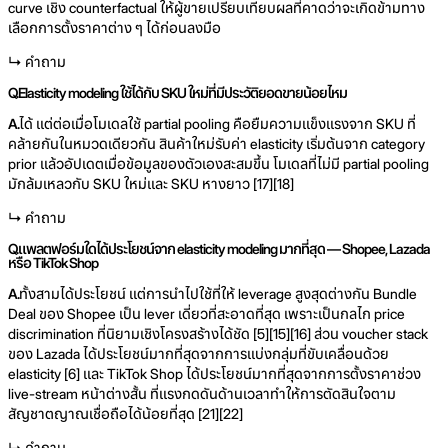
curve เชิง counterfactual ให้ผู้ขายเปรียบเทียบผลที่คาดว่าจะเกิดข้ามทาง
เลือกการตั้งราคาต่าง ๆ ได้ก่อนลงมือ
↳ คำถาม
Q.
Elasticity modeling ใช้ได้กับ SKU ใหม่ที่มีประวัติยอดขายน้อยไหม
A.
ได้ แต่ต่อเมื่อโมเดลใช้ partial pooling คือยืมความแข็งแรงจาก SKU ที่
คล้ายกันในหมวดเดียวกัน สินค้าใหม่รับค่า elasticity เริ่มต้นจาก category
prior แล้วอัปเดตเมื่อข้อมูลของตัวเองสะสมขึ้น โมเดลที่ไม่มี partial pooling
มักล้มเหลวกับ SKU ใหม่และ SKU หางยาว [17][18]
↳ คำถาม
Q.
แพลตฟอร์มใดได้ประโยชน์จาก elasticity modeling มากที่สุด — Shopee, Lazada
หรือ TikTok Shop
A.
ทั้งสามได้ประโยชน์ แต่การนำไปใช้ที่ให้ leverage สูงสุดต่างกัน Bundle
Deal ของ Shopee เป็น lever เดี่ยวที่สะอาดที่สุด เพราะเป็นกลไก price
discrimination ที่นิยามเชิงโครงสร้างได้ชัด [5][15][16] ส่วน voucher stack
ของ Lazada ได้ประโยชน์มากที่สุดจากการแบ่งกลุ่มที่ขับเคลื่อนด้วย
elasticity [6] และ TikTok Shop ได้ประโยชน์มากที่สุดจากการตั้งราคาช่วง
live-stream หน้าต่างสั้น ที่แรงกดดันด้านเวลาทำให้การตัดสินใจตาม
สัญชาตญาณเชื่อถือได้น้อยที่สุด [21][22]
↳ คำถาม