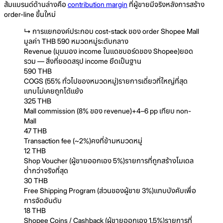
ส้มแบรนด์ด้านล่างคือ
contribution margin
ที่ผู้ขายมีจริงหลังการสร้าง
order-line ขึ้นใหม่
↳
การแยกองค์ประกอบ cost-stack ของ order Shopee Mall
มูลค่า THB 590 หมวดหมู่ระดับกลาง
Revenue (มุมมอง income ในแดชบอร์ดของ Shopee)
ยอด
รวม — สิ่งที่ยอดสรุป income ยึดเป็นฐาน
590 THB
COGS (55% ทั่วไปของหมวดหมู่)
รายการเดี่ยวที่ใหญ่ที่สุด
แทบไม่เคยถูกโต้แย้ง
325 THB
Mall commission (8% ของ revenue)
+4–6 pp เทียบ non-
Mall
47 THB
Transaction fee (~2%)
คงที่ข้ามหมวดหมู่
12 THB
Shop Voucher (ผู้ขายออกเอง 5%)
รายการที่ถูกสร้างโมเดล
ต่ำกว่าจริงที่สุด
30 THB
Free Shipping Program (ส่วนของผู้ขาย 3%)
แทบบังคับเพื่อ
การจัดอันดับ
18 THB
Shopee Coins / Cashback (ผู้ขายออกเอง 1.5%)
รายการที่