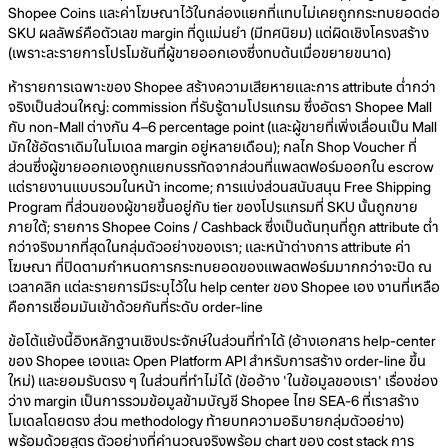
Shopee Coins และค่าโฆษณาไว้ในกล่องแยกที่แทบไม่เคยถูกกระทบยอดต่อ
SKU ผลลัพธ์คือตัวเลข margin ที่ดูแม่นยำ (มีทศนิยม) แต่ผิดเชิงโครงสร้าง
(เพราะละรายการโปรโมชันที่ผู้ขายออกเองซึ่งทบต้นเมื่อขยายขนาด)
ห้ารายการเฉพาะของ Shopee สร้างความเสียหายและการ attribute ต่ำกว่า
จริงเป็นส่วนใหญ่: commission ที่รับรู้ตามโปรแกรม ซึ่งอัตรา Shopee Mall
กับ non-Mall ต่างกัน 4–6 percentage point (และผู้ขายที่เพิ่งเลื่อนเป็น Mall
มักใช้อัตราเดิมในโมเดล margin อยู่หลายเดือน); กลไก Shop Voucher ที่
ส่วนซึ่งผู้ขายออกเองถูกแยกบรรทัดจากส่วนที่แพลตฟอร์มออกใน escrow
แต่รายงานแบบรวมในหน้า income; การแบ่งส่วนสนับสนุน Free Shipping
Program ที่ส่วนของผู้ขายขึ้นอยู่กับ tier ของโปรแกรมที่ SKU นั้นถูกขาย
ภายใต้; รายการ Shopee Coins / Cashback ซึ่งเป็นต้นทุนที่ถูก attribute ต่ำ
กว่าจริงมากที่สุดในกลุ่มตัวอย่างของเรา; และหน้าต่างการ attribute ค่า
โฆษณา ที่ปิดตามกำหนดการกระทบยอดของแพลตฟอร์มมากกว่าจะปิด ณ
เวลาคลิก แต่ละรายการมีระบุไว้ใน help center ของ Shopee เอง งานที่เหลือ
คือการเชื่อมมันเข้าด้วยกันที่ระดับ order-line
ข้อโต้แย้งนี้อิงหลักฐานเชิงประจักษ์ในส่วนที่ทำได้ (อ้างเอกสาร help-center
ของ Shopee เองและ Open Platform API สำหรับการสร้าง order-line ขึ้น
ใหม่) และยอมรับตรง ๆ ในส่วนที่ทำไม่ได้ (ข้ออ้าง 'ในข้อมูลของเรา' เรื่องช่อง
ว่าง margin เป็นการรวมข้อมูลข้ามบัญชี Shopee ไทย SEA-6 ที่เราสร้าง
โมเดลโดยตรง ส่วน methodology ท้ายบทความอธิบายกลุ่มตัวอย่าง)
พร้อมด้วยสูตร ตัวอย่างที่คำนวณจริงพร้อม chart ของ cost stack การ