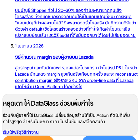
บนบัญชี Shopee ทั่วไป 20–30% ของค่าโฆษณาขาดทุนเชิง
โครงสร้าง ทั้งที่แดชบอร์ดจัดอันดับให้เป็นแคมเปญที่ชนะ การหยุด
"แคมเปญที่ทำผลงานไม่ดี" จึงพลาดจุดรั่วไหลจริง บันทึกงานวิจัยว่า
ด้วยค่า default เชิงโครงสร้างสองอย่างที่ทำให้เกิดค่าโฆษณาเสีย
เปล่าแบบซ่อนเร้น และวิธี audit ที่ดึงมันออกมาได้โดยไม่เสียยอดขาย
1 เมษายน 2026
วิธีคำนวณ margin ของผู้ขายบน Lazada
สูตร input และกับดักเฉพาะของแต่ละโปรแกรม ทำไมสรุป P&L ในหน้า
Lazada มักแสดง margin สูงเกินจริงเกือบทุกครั้ง และจะ reconstruct
contribution margin จริงราย SKU จาก order-line data ที่ Lazada
เปิดให้ผ่าน Open Platform ได้อย่างไร
หยุดเดา ให้ DataGlass ช่วยเพิ่มกำไร
ร่วมกับผู้ขายที่ใช้ DataGlass เปลี่ยนข้อมูลร้านให้เป็น Action ถัดไปที่เพิ่ม
กำไรสูงสุด สำหรับโฆษณา ราคา โปรโมชั่น และสต๊อกสินค้า
เริ่มใช้ฟรี
ดูวิธีทำงาน