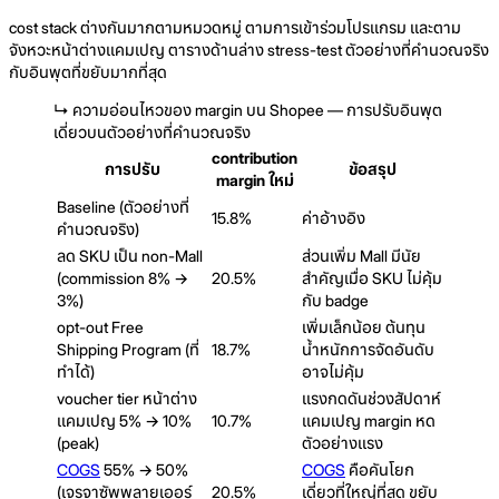
cost stack ต่างกันมากตามหมวดหมู่ ตามการเข้าร่วมโปรแกรม และตาม
จังหวะหน้าต่างแคมเปญ ตารางด้านล่าง stress-test ตัวอย่างที่คำนวณจริง
กับอินพุตที่ขยับมากที่สุด
↳
ความอ่อนไหวของ margin บน Shopee — การปรับอินพุต
เดี่ยวบนตัวอย่างที่คำนวณจริง
contribution
การปรับ
ข้อสรุป
margin ใหม่
Baseline (ตัวอย่างที่
15.8%
ค่าอ้างอิง
คำนวณจริง)
ลด SKU เป็น non-Mall
ส่วนเพิ่ม Mall มีนัย
(commission 8% →
20.5%
สำคัญเมื่อ SKU ไม่คุ้ม
3%)
กับ badge
opt-out Free
เพิ่มเล็กน้อย ต้นทุน
Shipping Program (ที่
18.7%
น้ำหนักการจัดอันดับ
ทำได้)
อาจไม่คุ้ม
voucher tier หน้าต่าง
แรงกดดันช่วงสัปดาห์
แคมเปญ 5% → 10%
10.7%
แคมเปญ margin หด
(peak)
ตัวอย่างแรง
COGS
55% → 50%
COGS
คือคันโยก
(เจรจาซัพพลายเออร์
20.5%
เดี่ยวที่ใหญ่ที่สุด ขยับ