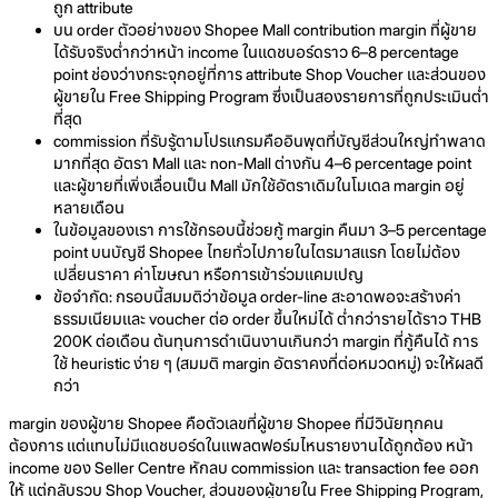
ถูก attribute
บน order ตัวอย่างของ Shopee Mall contribution margin ที่ผู้ขาย
ได้รับจริงต่ำกว่าหน้า income ในแดชบอร์ดราว 6–8 percentage
point ช่องว่างกระจุกอยู่ที่การ attribute Shop Voucher และส่วนของ
ผู้ขายใน Free Shipping Program ซึ่งเป็นสองรายการที่ถูกประเมินต่ำ
ที่สุด
commission ที่รับรู้ตามโปรแกรมคืออินพุตที่บัญชีส่วนใหญ่ทำพลาด
มากที่สุด อัตรา Mall และ non-Mall ต่างกัน 4–6 percentage point
และผู้ขายที่เพิ่งเลื่อนเป็น Mall มักใช้อัตราเดิมในโมเดล margin อยู่
หลายเดือน
ในข้อมูลของเรา การใช้กรอบนี้ช่วยกู้ margin คืนมา 3–5 percentage
point บนบัญชี Shopee ไทยทั่วไปภายในไตรมาสแรก โดยไม่ต้อง
เปลี่ยนราคา ค่าโฆษณา หรือการเข้าร่วมแคมเปญ
ข้อจำกัด: กรอบนี้สมมติว่าข้อมูล order-line สะอาดพอจะสร้างค่า
ธรรมเนียมและ voucher ต่อ order ขึ้นใหม่ได้ ต่ำกว่ารายได้ราว THB
200K ต่อเดือน ต้นทุนการดำเนินงานเกินกว่า margin ที่กู้คืนได้ การ
ใช้ heuristic ง่าย ๆ (สมมติ margin อัตราคงที่ต่อหมวดหมู่) จะให้ผลดี
กว่า
margin ของผู้ขาย Shopee คือตัวเลขที่ผู้ขาย Shopee ที่มีวินัยทุกคน
ต้องการ แต่แทบไม่มีแดชบอร์ดในแพลตฟอร์มไหนรายงานได้ถูกต้อง หน้า
income ของ Seller Centre หักลบ commission และ transaction fee ออก
ให้ แต่กลับรวบ Shop Voucher, ส่วนของผู้ขายใน Free Shipping Program,