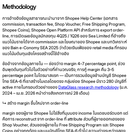
Methodology
การอ้างอิงข้อมูลสาธารณะนำมาจาก Shopee Help Center (เอกสาร
commission, transaction fee, Shop Voucher, Free Shipping Program,
Shopee Coins), Shopee Open Platform API สำหรับการ export order-
line, การเปิดเผยข้อมูลนักลงทุน 4Q25 / 1Q26 ของ Sea Limited ที่อ้างถึง
แนวโน้มรายได้จาก commission และโฆษณาของ Shopee และบทวิเคราะห์
ของ Bain e-Conomy SEA 2025 ว่าด้วยเงินเฟ้อของ retail media ที่กรอบ
แนวโน้มต้นทุนเชิงโครงสร้างนี้ใช้อ้างอิง
ข้ออ้างจากข้อมูลภายใน — ช่องว่าง margin 4–7 percentage point, ช่วง
อินพุตต้นทุนทั่วไปในตัวอย่างที่คำนวณจริง, การกู้ margin คืน 3–5
percentage point ในไตรมาสแรก — เป็นการรวมข้อมูลข้ามบัญชี Shopee
ไทย SEA-6 ที่เราสร้างโมเดลโดยตรง กลุ่มย่อย Shopee มีราว 280 บัญชีที่
active ภายในกรอบตัวอย่างของ
DataGlass research methodology
(ม.ค.
2024 – เม.ย. 2026 หน้าต่างสังเกตการณ์ 28 เดือน)
↳ สร้าง margin ขึ้นใหม่จาก order-line
margin ของผู้ขาย Shopee ไม่ใช่สิ่งที่มุมมอง income ในแดชบอร์ดบอก แต่
คือการ reconstruct จาก order-line ที่ attribute ส่วนที่ผู้ขายออกเองของ
Shop Voucher, ส่วนของผู้ขายใน Free Shipping Program และ Shopee
Coins อย่างถูกต้อง และบนบัญชีไทย SEA-6 ทั่วไป ความต่างระหว่างสอง