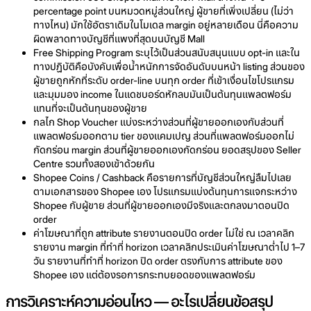
percentage point บนหมวดหมู่ส่วนใหญ่ ผู้ขายที่เพิ่งเปลี่ยน (ไม่ว่า
ทางไหน) มักใช้อัตราเดิมในโมเดล margin อยู่หลายเดือน นี่คือความ
ผิดพลาดทางบัญชีที่แพงที่สุดบนบัญชี Mall
Free Shipping Program ระบุไว้เป็นส่วนสนับสนุนแบบ opt-in และใน
ทางปฏิบัติคือบังคับเพื่อน้ำหนักการจัดอันดับบนหน้า listing ส่วนของ
ผู้ขายถูกหักที่ระดับ order-line บนทุก order ที่เข้าเงื่อนไขโปรแกรม
และมุมมอง income ในแดชบอร์ดหักลบมันเป็นต้นทุนแพลตฟอร์ม
แทนที่จะเป็นต้นทุนของผู้ขาย
กลไก Shop Voucher แบ่งระหว่างส่วนที่ผู้ขายออกเองกับส่วนที่
แพลตฟอร์มออกตาม tier ของแคมเปญ ส่วนที่แพลตฟอร์มออกไม่
กัดกร่อน margin ส่วนที่ผู้ขายออกเองกัดกร่อน ยอดสรุปของ Seller
Centre รวมทั้งสองเข้าด้วยกัน
Shopee Coins / Cashback คือรายการที่บัญชีส่วนใหญ่ลืมไปเลย
ตามเอกสารของ Shopee เอง โปรแกรมแบ่งต้นทุนการแจกระหว่าง
Shopee กับผู้ขาย ส่วนที่ผู้ขายออกเองมีจริงและตกลงมาตอนปิด
order
ค่าโฆษณาที่ถูก attribute รายงานตอนปิด order ไม่ใช่ ณ เวลาคลิก
รายงาน margin ที่ทำที่ horizon เวลาคลิกประเมินค่าโฆษณาต่ำไป 1–7
วัน รายงานที่ทำที่ horizon ปิด order ตรงกับการ attribute ของ
Shopee เอง แต่ต้องรอการกระทบยอดของแพลตฟอร์ม
การวิเคราะห์ความอ่อนไหว — อะไรเปลี่ยนข้อสรุป