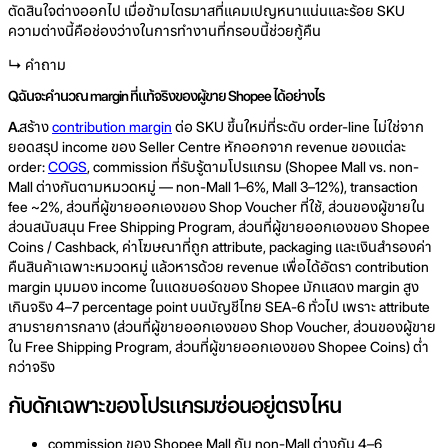
ตัดสินใจต่างออกไป เมื่อข้ามไตรมาสที่แคมเปญหนาแน่นและร้อย SKU
ความต่างนี้คือช่องว่างในการทำงานที่กรอบนี้ช่วยกู้คืน
↳ คำถาม
Q.
ฉันจะคำนวณ margin ที่แท้จริงของผู้ขาย Shopee ได้อย่างไร
A.
สร้าง
contribution margin
ต่อ SKU ขึ้นใหม่ที่ระดับ order-line ไม่ใช่จาก
ยอดสรุป income ของ Seller Centre หักออกจาก revenue ของแต่ละ
order:
COGS
, commission ที่รับรู้ตามโปรแกรม (Shopee Mall vs. non-
Mall ต่างกันตามหมวดหมู่ — non-Mall 1–6%, Mall 3–12%), transaction
fee ~2%, ส่วนที่ผู้ขายออกเองของ Shop Voucher ที่ใช้, ส่วนของผู้ขายใน
ส่วนสนับสนุน Free Shipping Program, ส่วนที่ผู้ขายออกเองของ Shopee
Coins / Cashback, ค่าโฆษณาที่ถูก attribute, packaging และเงินสำรองค่า
คืนสินค้าเฉพาะหมวดหมู่ แล้วหารด้วย revenue เพื่อได้อัตรา contribution
margin มุมมอง income ในแดชบอร์ดของ Shopee มักแสดง margin สูง
เกินจริง 4–7 percentage point บนบัญชีไทย SEA-6 ทั่วไป เพราะ attribute
สามรายการกลาง (ส่วนที่ผู้ขายออกเองของ Shop Voucher, ส่วนของผู้ขาย
ใน Free Shipping Program, ส่วนที่ผู้ขายออกเองของ Shopee Coins) ต่ำ
กว่าจริง
กับดักเฉพาะของโปรแกรมซ่อนอยู่ตรงไหน
commission ของ Shopee Mall กับ non-Mall ต่างกัน 4–6