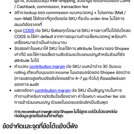
ผู้ขาย, ส่วนสนับสนุน free-shipping, ส่วนที่ผู้ขายออกเองของ Coins
/ Cashback, commission, transaction fee
สร้าง lookup ของ commission แบบหมวดหมู่ × โปรแกรม (Mall /
non-Mall) ใช้อัตราที่ถูกต้องต่อ SKU ที่ระดับ order-line ไม่ใช่การ
สมมติอัตราคงที่
ดูแล
COGS
ต่อ SKU รีเฟรชทุกไตรมาส SKU หางยาวที่ไม่ได้อัปโหลด
COGS จะใช้ค่า default จากการอนุมานค่าเฉลี่ยหมวดหมู่ พร้อมทำ
เครื่องหมายว่าเป็นค่าประมาณ
จัดสรรค่าโฆษณาให้ SKU โดยใช้การ attribute โฆษณาของ Shopee
เท่าที่มี และใช้การเฉลี่ยตามสัดส่วนระดับแคมเปญสำหรับส่วนที่ยัง
attribute ไม่ได้
คำนวณ
contribution margin
ต่อ SKU บนหน้าต่าง 30 วันแบบ
rolling เทียบกับมุมมอง income ในแดชบอร์ดของ Shopee ช่องว่าง
(การแสดงสูงเกินจริงเชิงโครงสร้าง 4–7 pp ทั่วไป) คือผลลัพธ์แรก
ของการ audit
แสดงอัตรา
contribution margin
ต่อ SKU เป็นสัญญาณในการ
ทำงานสำหรับการตัดสินใจเรื่องราคา ค่าโฆษณา voucher tier และ
การเข้าร่วมแคมเปญ ตัวเลขในแดชบอร์ดเลิกเป็นอินพุต
การ reconstruct margin ของ Shopee ไม่ใช่สูตร แต่เป็นโปรเจกต์ต่อ
ท่อข้อมูล สูตรคือส่วนที่ง่ายที่สุด
ข้อจำกัดและจุดที่ข้อโต้แย้งนี้พัง