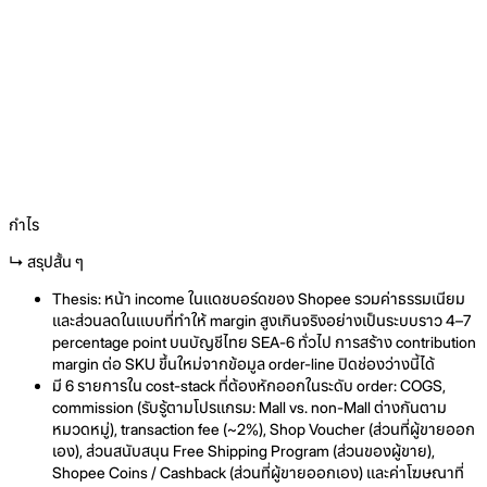
กำไร
↳ สรุปสั้น ๆ
Thesis: หน้า income ในแดชบอร์ดของ Shopee รวมค่าธรรมเนียม
และส่วนลดในแบบที่ทำให้ margin สูงเกินจริงอย่างเป็นระบบราว 4–7
percentage point บนบัญชีไทย SEA-6 ทั่วไป การสร้าง contribution
margin ต่อ SKU ขึ้นใหม่จากข้อมูล order-line ปิดช่องว่างนี้ได้
มี 6 รายการใน cost-stack ที่ต้องหักออกในระดับ order: COGS,
commission (รับรู้ตามโปรแกรม: Mall vs. non-Mall ต่างกันตาม
หมวดหมู่), transaction fee (~2%), Shop Voucher (ส่วนที่ผู้ขายออก
เอง), ส่วนสนับสนุน Free Shipping Program (ส่วนของผู้ขาย),
Shopee Coins / Cashback (ส่วนที่ผู้ขายออกเอง) และค่าโฆษณาที่