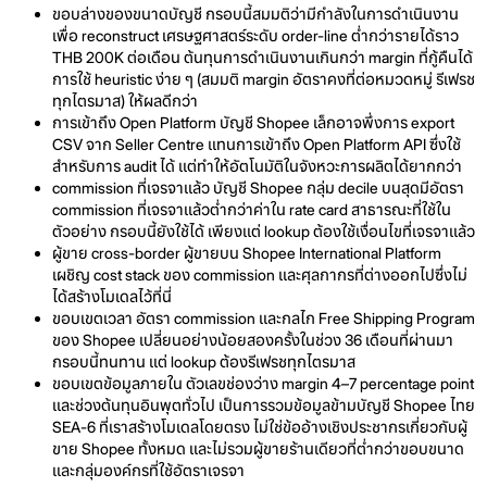
ขอบล่างของขนาดบัญชี กรอบนี้สมมติว่ามีกำลังในการดำเนินงาน
เพื่อ reconstruct เศรษฐศาสตร์ระดับ order-line ต่ำกว่ารายได้ราว
THB 200K ต่อเดือน ต้นทุนการดำเนินงานเกินกว่า margin ที่กู้คืนได้
การใช้ heuristic ง่าย ๆ (สมมติ margin อัตราคงที่ต่อหมวดหมู่ รีเฟรช
ทุกไตรมาส) ให้ผลดีกว่า
การเข้าถึง Open Platform บัญชี Shopee เล็กอาจพึ่งการ export
CSV จาก Seller Centre แทนการเข้าถึง Open Platform API ซึ่งใช้
สำหรับการ audit ได้ แต่ทำให้อัตโนมัติในจังหวะการผลิตได้ยากกว่า
commission ที่เจรจาแล้ว บัญชี Shopee กลุ่ม decile บนสุดมีอัตรา
commission ที่เจรจาแล้วต่ำกว่าค่าใน rate card สาธารณะที่ใช้ใน
ตัวอย่าง กรอบนี้ยังใช้ได้ เพียงแต่ lookup ต้องใช้เงื่อนไขที่เจรจาแล้ว
ผู้ขาย cross-border ผู้ขายบน Shopee International Platform
เผชิญ cost stack ของ commission และศุลกากรที่ต่างออกไปซึ่งไม่
ได้สร้างโมเดลไว้ที่นี่
ขอบเขตเวลา อัตรา commission และกลไก Free Shipping Program
ของ Shopee เปลี่ยนอย่างน้อยสองครั้งในช่วง 36 เดือนที่ผ่านมา
กรอบนี้ทนทาน แต่ lookup ต้องรีเฟรชทุกไตรมาส
ขอบเขตข้อมูลภายใน ตัวเลขช่องว่าง margin 4–7 percentage point
และช่วงต้นทุนอินพุตทั่วไป เป็นการรวมข้อมูลข้ามบัญชี Shopee ไทย
SEA-6 ที่เราสร้างโมเดลโดยตรง ไม่ใช่ข้ออ้างเชิงประชากรเกี่ยวกับผู้
ขาย Shopee ทั้งหมด และไม่รวมผู้ขายร้านเดียวที่ต่ำกว่าขอบขนาด
และกลุ่มองค์กรที่ใช้อัตราเจรจา