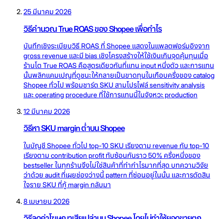
25 มีนาคม 2026
วิธีคำนวณ True ROAS ของ Shopee เพื่อกำไร
บันทึกเชิงระเบียบวิธี ROAS ที่ Shopee แสดงในแพลตฟอร์มอิงจาก
gross revenue และมี bias เชิงโครงสร้างให้ใช้เงินเกินจุดคุ้มทุนเมื่อ
ร้านโต True ROAS คือสูตรเดียวกันที่แทน input หนึ่งตัว และการแทน
นั้นพลิกแคมเปญที่ดูชนะให้กลายเป็นขาดทุนในเกือบครึ่งของ catalog
Shopee ทั่วไป พร้อมชาร์ต SKU สามโปรไฟล์ sensitivity analysis
และ operating procedure ที่ใช้การแทนนี้ในจังหวะ production
12 มีนาคม 2026
วิธีหา SKU margin ต่ำบน Shopee
ในบัญชี Shopee ทั่วไป top-10 SKU เรียงตาม revenue กับ top-10
เรียงตาม contribution profit ทับซ้อนกันราว 50% ครึ่งหนึ่งของ
bestseller ในทุกร้านจึงไม่ใช่สินค้าที่ทำกำไรมากที่สุด บทความวิจัย
ว่าด้วย audit ที่เผยช่องว่างนี้ pattern ที่ซ่อนอยู่ในนั้น และการตัดสิน
ใจราย SKU ที่กู้ margin กลับมา
8 เมษายน 2026
วิธีลดค่าโฆษณาเสียเปล่าบน Shopee โดยไม่ทำให้ยอดขายตก