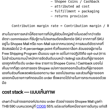
                    − Shopee Coins / Cashback     
                    − attributed ad cost

                    − fulfillment + packaging

                    − returns provision

Contribution margin rate = Contribution margin / R
สามในรายการเหล่านี้คือรายการที่บัญชีส่วนใหญ่สร้างโมเดลต่ำกว่าจริง
อัตรา commission ที่รับรู้ตามโปรแกรมต้องเลือกต่อ SKU จากการที่ SKU
อยู่ใน Shopee Mall หรือ non-Mall และจากหมวดหมู่ การสมมติอัตราคงที่
จัดสรรผิดไป 2–4 percentage point ทั่วทั้งแคตตาล็อก ส่วนของผู้ขายใน
Free Shipping Program เป็นแบบ opt-in แต่ในทางปฏิบัติคือ opt-out (การ
ไม่เข้าร่วมกระทบน้ำหนักการจัดอันดับบนหน้า listing) และส่วนที่ผู้ขายออก
เองถูกหักที่ระดับ order-line รายการ Shopee Coins / Cashback มองไม่
เห็นมากที่สุด เอกสารของ Shopee แบ่งการแจกออกเป็นส่วนที่ผู้ขายออก
เองกับส่วนที่แพลตฟอร์มออกตาม tier ของโปรแกรม และส่วนที่ผู้ขายออก
เองตกเป็นรายการหักตอนปิด order ซึ่งพลาดได้ง่ายในการกระทบยอดด้วย
มือ
cost stack — แบบเห็นภาพ
chart ด้านล่างแยกองค์ประกอบ order ตัวอย่างของ Shopee Mall มูลค่า
THB 590 บนหมวดหมู่ที่
COGS
55% แต่ละแท่งคือหนึ่งรายการต้นทุน แท่งสี