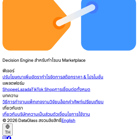
Decision Engine สำหรับกำไรบน Marketplace
ฟีเจอร์
ปรับโฆษณา
เพิ่มอัตรากำไร
จัดการสต๊อก
ราคา & โปรโมชั่น
แพลตฟอร์ม
Shopee
Lazada
TikTok Shop
การเชื่อมต่อทั้งหมด
บทความ
วิธีการทำงาน
แพ็กเกจ
งานวิจัย
บล็อก
คำศัพท์
เปรียบเทียบ
เกี่ยวกับเรา
เกี่ยวกับบริษัท
ความเป็นส่วนตัว
เงื่อนไขการใช้งาน
© 2026 DataGlass สงวนลิขสิทธิ์
English
TH