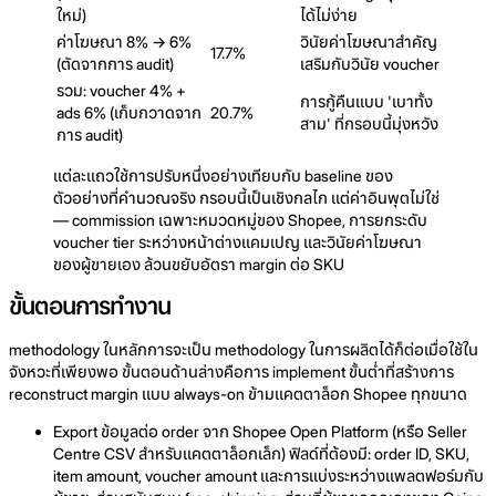
ใหม่)
ได้ไม่ง่าย
ค่าโฆษณา 8% → 6%
วินัยค่าโฆษณาสำคัญ
17.7%
(ตัดจากการ audit)
เสริมกับวินัย voucher
รวม: voucher 4% +
การกู้คืนแบบ 'เบาทั้ง
ads 6% (เก็บกวาดจาก
20.7%
สาม' ที่กรอบนี้มุ่งหวัง
การ audit)
แต่ละแถวใช้การปรับหนึ่งอย่างเทียบกับ baseline ของ
ตัวอย่างที่คำนวณจริง กรอบนี้เป็นเชิงกลไก แต่ค่าอินพุตไม่ใช่
— commission เฉพาะหมวดหมู่ของ Shopee, การยกระดับ
voucher tier ระหว่างหน้าต่างแคมเปญ และวินัยค่าโฆษณา
ของผู้ขายเอง ล้วนขยับอัตรา margin ต่อ SKU
ขั้นตอนการทำงาน
methodology ในหลักการจะเป็น methodology ในการผลิตได้ก็ต่อเมื่อใช้ใน
จังหวะที่เพียงพอ ขั้นตอนด้านล่างคือการ implement ขั้นต่ำที่สร้างการ
reconstruct margin แบบ always-on ข้ามแคตตาล็อก Shopee ทุกขนาด
Export ข้อมูลต่อ order จาก Shopee Open Platform (หรือ Seller
Centre CSV สำหรับแคตตาล็อกเล็ก) ฟิลด์ที่ต้องมี: order ID, SKU,
item amount, voucher amount และการแบ่งระหว่างแพลตฟอร์มกับ