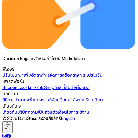
Decision Engine สำหรับกำไรบน Marketplace
ฟีเจอร์
ปรับโฆษณา
เพิ่มอัตรากำไร
จัดการสต๊อก
ราคา & โปรโมชั่น
แพลตฟอร์ม
Shopee
Lazada
TikTok Shop
การเชื่อมต่อทั้งหมด
บทความ
วิธีการทำงาน
แพ็กเกจ
งานวิจัย
บล็อก
คำศัพท์
เปรียบเทียบ
เกี่ยวกับเรา
เกี่ยวกับบริษัท
ความเป็นส่วนตัว
เงื่อนไขการใช้งาน
© 2026 DataGlass สงวนลิขสิทธิ์
English
TH