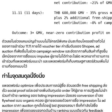
                     net contribution: ~21% of GMV

11.11 (11 days):     THB 600,000 GMV · 35% gross m
                     plus 2% additional free-shipp
                     net contribution: ~0% of camp
Outcome: 3× GMV, near-zero contribution profit on 
ตัวเลขในช่วงแคมเปญด้านบนไม่ใช่กรณีพิเศษ มันสะท้อนโครงสร้างทั่วไป
ของการเข้าร่วม 11.11 ภายใต้ voucher tier ค่าเริ่มต้นของ Shopee, ad
auction ที่เฟ้อขึ้นในช่วง campaign window และอัตราการคืนสินค้าที่สูงขึ้น
เล็กน้อยจากการซื้อแบบ impulse ผู้ขายไม่ได้ทำอะไรผิด พวกเขาทำตามการ
เข้าร่วมที่แพลตฟอร์มแนะนำ และแพลตฟอร์มก็เก็บเศรษฐศาสตร์ส่วนเพิ่มไป
ตามที่ออกแบบไว้
ทำไมจุดสมดุลนี้จึงนิ่ง
แพลตฟอร์ม optimize เพื่อประสบการณ์ผู้ซื้อ ส่วนลดลึก free shipping ส่ง
เร็ว social proof แต่ละอย่างเพิ่มต้นทุนต่อ order ให้ผู้ขาย การปฏิเสธไม่เข้า
ร่วมทำร้าย ranking ของ listing impression น้อยลง conversion ต่ำลง
flywheel แบบ organic หดลง ผู้ขายชดเชยด้วยการซื้อ impression ใน ad
auction ราคา auction ถูกตั้งโดยผู้ bid สูงรองลงมา ซึ่งก็กำลังไล่ซื้อ
impression เพื่อชดเชยแรงกดดันด้าน ranking แบบเดียวกัน feedback