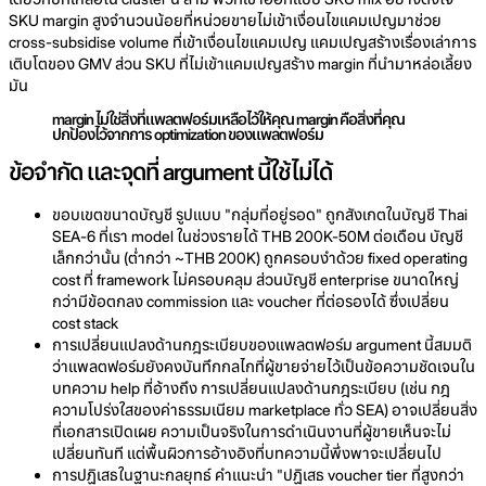
SKU margin สูงจำนวนน้อยที่หน่วยขายไม่เข้าเงื่อนไขแคมเปญมาช่วย
cross-subsidise volume ที่เข้าเงื่อนไขแคมเปญ แคมเปญสร้างเรื่องเล่าการ
เติบโตของ GMV ส่วน SKU ที่ไม่เข้าแคมเปญสร้าง margin ที่นำมาหล่อเลี้ยง
มัน
margin ไม่ใช่สิ่งที่แพลตฟอร์มเหลือไว้ให้คุณ margin คือสิ่งที่คุณ
ปกป้องไว้จากการ optimization ของแพลตฟอร์ม
ข้อจำกัด และจุดที่ argument นี้ใช้ไม่ได้
ขอบเขตขนาดบัญชี รูปแบบ "กลุ่มที่อยู่รอด" ถูกสังเกตในบัญชี Thai
SEA-6 ที่เรา model ในช่วงรายได้ THB 200K-50M ต่อเดือน บัญชี
เล็กกว่านั้น (ต่ำกว่า ~THB 200K) ถูกครอบงำด้วย fixed operating
cost ที่ framework ไม่ครอบคลุม ส่วนบัญชี enterprise ขนาดใหญ่
กว่ามีข้อตกลง commission และ voucher ที่ต่อรองได้ ซึ่งเปลี่ยน
cost stack
การเปลี่ยนแปลงด้านกฎระเบียบของแพลตฟอร์ม argument นี้สมมติ
ว่าแพลตฟอร์มยังคงบันทึกกลไกที่ผู้ขายจ่ายไว้เป็นข้อความชัดเจนใน
บทความ help ที่อ้างถึง การเปลี่ยนแปลงด้านกฎระเบียบ (เช่น กฎ
ความโปร่งใสของค่าธรรมเนียม marketplace ทั่ว SEA) อาจเปลี่ยนสิ่ง
ที่เอกสารเปิดเผย ความเป็นจริงในการดำเนินงานที่ผู้ขายเห็นจะไม่
เปลี่ยนทันที แต่พื้นผิวการอ้างอิงที่บทความนี้พึ่งพาจะเปลี่ยนไป
การปฏิเสธในฐานะกลยุทธ์ คำแนะนำ "ปฏิเสธ voucher tier ที่สูงกว่า