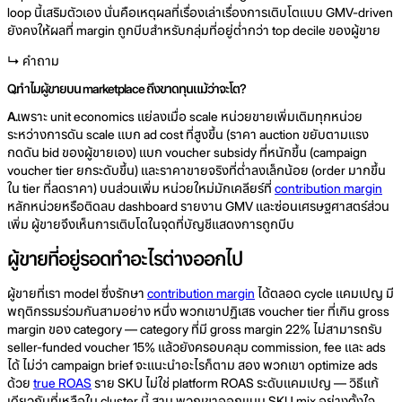
loop นี้เสริมตัวเอง นั่นคือเหตุผลที่เรื่องเล่าเรื่องการเติบโตแบบ GMV-driven
ยังคงให้ผลที่ margin ถูกบีบสำหรับกลุ่มที่อยู่ต่ำกว่า top decile ของผู้ขาย
↳ คำถาม
Q.
ทำไมผู้ขายบน marketplace ถึงขาดทุนแม้ว่าจะโต?
A.
เพราะ unit economics แย่ลงเมื่อ scale หน่วยขายเพิ่มเติมทุกหน่วย
ระหว่างการดัน scale แบก ad cost ที่สูงขึ้น (ราคา auction ขยับตามแรง
กดดัน bid ของผู้ขายเอง) แบก voucher subsidy ที่หนักขึ้น (campaign
voucher tier ยกระดับขึ้น) และราคาขายจริงที่ต่ำลงเล็กน้อย (order มากขึ้น
ใน tier ที่ลดราคา) บนส่วนเพิ่ม หน่วยใหม่มักเคลียร์ที่
contribution margin
หลักหน่วยหรือติดลบ dashboard รายงาน GMV และซ่อนเศรษฐศาสตร์ส่วน
เพิ่ม ผู้ขายจึงเห็นการเติบโตในจุดที่บัญชีแสดงการถูกบีบ
ผู้ขายที่อยู่รอดทำอะไรต่างออกไป
ผู้ขายที่เรา model ซึ่งรักษา
contribution margin
ได้ตลอด cycle แคมเปญ มี
พฤติกรรมร่วมกันสามอย่าง หนึ่ง พวกเขาปฏิเสธ voucher tier ที่เกิน gross
margin ของ category — category ที่มี gross margin 22% ไม่สามารถรับ
seller-funded voucher 15% แล้วยังครอบคลุม commission, fee และ ads
ได้ ไม่ว่า campaign brief จะแนะนำอะไรก็ตาม สอง พวกเขา optimize ads
ด้วย
true ROAS
ราย SKU ไม่ใช่ platform ROAS ระดับแคมเปญ — วิธีแก้
เดียวกับที่เหลือใน cluster นี้ สาม พวกเขาออกแบบ SKU mix อย่างตั้งใจ