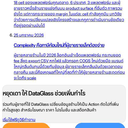
18 cell ของแพลตฟอร์มคูณตลาด, 6 ประเทศ, 3 แพลตฟอร์ม และผู้
ขายราวหนึ่งล้านรายแข่งกันบน product surface ที่อิ่มตัว ภาพรวม
ยังโต แต่การกระจายของ margin ในแต่ละ cell กำลังถูกบีบ บทวิจัย
ว่าด้วยการเปลี่ยนแปลงเชิงโครงสร้างและกฎการดำเนินงานข้อเดียว
ที่อยู่รอดผ่านมันได้
25 มกราคม 2026
Complexity คือภาษีก้อนใหม่ที่ผู้ขายรายเล็กต้องจ่าย
ผู้ขายหลายร้านในปี 2026 ล็อกอินเข้าเจ็ดแพลตฟอร์ม กระทบยอด
fee สี่ชุด export CSV หกไฟล์ แล้วกรอก COGS ใหม่ด้วยมือ แบรนด์
ใหญ่กลืนต้นทุนนี้ด้วยทีมข้อมูล ผู้ขายรายเล็กกลืนมันด้วยเวลาตอน
กลางคืน และนี่คือเหตุผลที่ใหญ่ที่สุดที่ทำให้ผู้ขายหลายร้านสะดุดก่อน
จะโตถึง scale
หยุดเดา ให้ DataGlass ช่วยเพิ่มกำไร
ร่วมกับผู้ขายที่ใช้ DataGlass เปลี่ยนข้อมูลร้านให้เป็น Action ถัดไปที่เพิ่ม
กำไรสูงสุด สำหรับโฆษณา ราคา โปรโมชั่น และสต๊อกสินค้า
เริ่มใช้ฟรี
ดูวิธีทำงาน