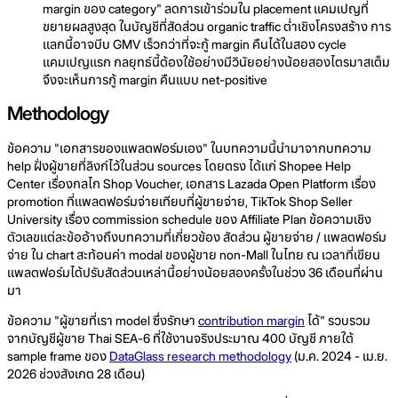
margin ของ category" ลดการเข้าร่วมใน placement แคมเปญที่
ขยายผลสูงสุด ในบัญชีที่สัดส่วน organic traffic ต่ำเชิงโครงสร้าง การ
แลกนี้อาจบีบ GMV เร็วกว่าที่จะกู้ margin คืนได้ในสอง cycle
แคมเปญแรก กลยุทธ์นี้ต้องใช้อย่างมีวินัยอย่างน้อยสองไตรมาสเต็ม
จึงจะเห็นการกู้ margin คืนแบบ net-positive
Methodology
ข้อความ "เอกสารของแพลตฟอร์มเอง" ในบทความนี้นำมาจากบทความ
help ฝั่งผู้ขายที่ลิงก์ไว้ในส่วน sources โดยตรง ได้แก่ Shopee Help
Center เรื่องกลไก Shop Voucher, เอกสาร Lazada Open Platform เรื่อง
promotion ที่แพลตฟอร์มจ่ายเทียบที่ผู้ขายจ่าย, TikTok Shop Seller
University เรื่อง commission schedule ของ Affiliate Plan ข้อความเชิง
ตัวเลขแต่ละข้ออ้างถึงบทความที่เกี่ยวข้อง สัดส่วน ผู้ขายจ่าย / แพลตฟอร์ม
จ่าย ใน chart สะท้อนค่า modal ของผู้ขาย non-Mall ในไทย ณ เวลาที่เขียน
แพลตฟอร์มได้ปรับสัดส่วนเหล่านี้อย่างน้อยสองครั้งในช่วง 36 เดือนที่ผ่าน
มา
ข้อความ "ผู้ขายที่เรา model ซึ่งรักษา
contribution margin
ได้" รวบรวม
จากบัญชีผู้ขาย Thai SEA-6 ที่ใช้งานจริงประมาณ 400 บัญชี ภายใต้
sample frame ของ
DataGlass research methodology
(ม.ค. 2024 - เม.ย.
2026 ช่วงสังเกต 28 เดือน)