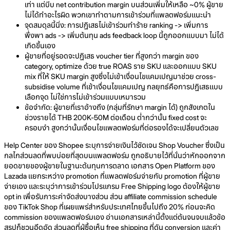
เท่า แต่บีบ net contribution margin บนส่วนเพิ่มให้เหลือ ~0% ผู้ขาย
ไม่ได้ทำอะไรผิด พวกเขาทำตามการเข้าร่วมที่แพลตฟอร์มแนะนำ
จุดสมดุลนี้นิ่ง: การปฏิเสธไม่เข้าร่วมทำร้าย ranking -> เพิ่มการ
พึ่งพา ads -> เพิ่มต้นทุน ads feedback loop นี้ถูกออกแบบมา ไม่ได้
เกิดขึ้นเอง
ผู้ขายที่อยู่รอดจะปฏิเสธ voucher tier ที่สูงกว่า margin ของ
category, optimize ด้วย true ROAS ราย SKU และออกแบบ SKU
mix ที่ให้ SKU margin สูงซึ่งไม่เข้าเงื่อนไขแคมเปญมาช่วย cross-
subsidise volume ที่เข้าเงื่อนไขแคมเปญ กลยุทธ์คือการปฏิเสธแบบ
เลือกจุด ไม่ใช่การไม่เข้าร่วมแบบเหมารวม
ข้อจำกัด: ผู้ขายที่เราอ้างถึง (กลุ่มที่รักษา margin ได้) ถูกสังเกตใน
ช่วงรายได้ THB 200K-50M ต่อเดือน ต่ำกว่านั้น fixed cost จะ
ครอบงำ สูงกว่านั้นเงื่อนไขแพลตฟอร์มที่ต่อรองได้จะเปลี่ยนตัวเลข
Help Center ของ Shopee ระบุการจ่ายเงินไว้ชัดเจน Shop Voucher ซึ่งเป็น
กลไกส่วนลดที่พบบ่อยที่สุดบนแพลตฟอร์ม ถูกอธิบายไว้ที่นั่นว่าหักออกจาก
ยอดขายของผู้ขายในฐานะต้นทุนการตลาด เอกสาร Open Platform ของ
Lazada แยกระหว่าง promotion ที่แพลตฟอร์มจ่ายกับ promotion ที่ผู้ขาย
จ่ายเอง และระบุว่าการเข้าร่วมโปรแกรม Free Shipping logo ต้องให้ผู้ขาย
opt in เพื่อรับภาระค่าจัดส่งบางส่วน ส่วน affiliate commission schedule
ของ TikTok Shop ที่เผยแพร่สำหรับประเทศไทยขึ้นไปถึง 20% ก่อนจะคิด
commission ของแพลตฟอร์มเอง อ่านเอกสารเหล่านี้ตั้งแต่ต้นจนจบแล้วข้อ
สรุปก็ชวนอึดอัด ส่วนลดที่ผู้ซื้อเห็น free shipping ที่ดัน conversion และค่า