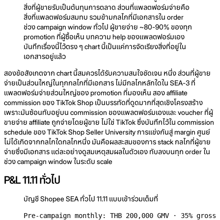
สิ่งที่ผู้ขายรับเป็นต้นทุนการตลาด ส่วนที่แพลตฟอร์มจ่ายคือ
สิ่งที่แพลตฟอร์มสมทบ รวมข้ามกลไกที่มีเอกสารใน order
ช่วง campaign window ทั่วไป ผู้ขายจ่าย ~80-90% ของทุก
promotion ที่ผู้ซื้อเห็น บทความ help ของแพลตฟอร์มเอง
บันทึกเรื่องนี้ไว้ตรง ๆ chart นี้เป็นแค่การจัดเรียงสิ่งที่อยู่ใน
เอกสารอยู่แล้ว
สองข้อสังเกตจาก chart นี้สมควรได้รับความสนใจชัดเจน หนึ่ง ส่วนที่ผู้ขาย
จ่ายเป็นส่วนใหญ่ในทุกกลไกที่มีเอกสาร ไม่มีกลไกหลักใดใน SEA-3 ที่
แพลตฟอร์มจ่ายส่วนใหญ่ของ promotion ที่มองเห็น สอง affiliate
commission ของ TikTok Shop เป็นบรรทัดที่ดูดมากที่สุดเชิงโครงสร้าง
เพราะมันซ้อนทับอยู่บน commission ของแพลตฟอร์มเองและ voucher ที่ผู้
ขายจ่าย affiliate ถูกจ่ายโดยผู้ขาย ไม่ใช่ TikTok ซึ่งบันทึกไว้ใน commission
schedule ของ TikTok Shop Seller University การแข่งกันสู่ margin ศูนย์
ไม่ได้เกิดจากกลไกใดกลไกหนึ่ง มันคือผลสะสมของการ stack กลไกที่ผู้ขาย
จ่ายซึ่งมีเอกสาร แต่ละอย่างดูสมเหตุสมผลในตัวเอง ทับลงบนทุก order ใน
ช่วง campaign window ในระดับ scale
P&L 11.11 ทั่วไป
บัญชี Shopee SEA ทั่วไป 11.11 แบบเข้าร่วมเต็มที่
Pre-campaign monthly: THB 200,000 GMV · 35% gross 