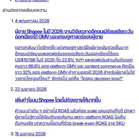
อ่านต่อจากคลังบทความ
4 พฤษภาคม 2026
ผู้ขาย Shopee ในปี 2026: งานวิจัยตลาดอีคอมเมิร์ซเอเชียตะวัน
ออกเฉียงใต้ GMV และเศรษฐศาสตร์ของผู้ขาย
ตลาดกลับมาโตอีกครั้ง แต่เศรษฐศาสตร์ฝั่งผู้ขายเข้มงวดขึ้นมาก
อีคอมเมิร์ซบนแพลตฟอร์มของเอเชียตะวันออกเฉียงใต้แตะ
US$157.6B ในปี 2025 (โต 22.8% YoY) แพลตฟอร์มสามอันดับแรก
คุมราว 98.8% ของ platform GMV และ content commerce คิดเป็น
ราว 32% ของ platform GMV คำถามของปี 2026 สำหรับผู้ขายไม่ใช่
'ตลาดใหญ่แค่ไหน?' อีกต่อไป แต่คือ 'ใครคุม decision loop?'
22 เมษายน 2026
เพิ่มกำไรบน Shopee โดยไม่ต้องขายให้มากขึ้น
คำแนะนำเดิม ๆ อย่างไล่ ROAS แล้วค่อย scale แคมเปญที่ดูดี มักพา
ผู้ขายไปสู่การใช้เงินเกินจุดคุ้มทุน เพราะ platform ROAS ไม่เห็น
ต้นทุนจริง บทความนี้แทนที่ด้วย break-even ROAS ราย SKU
15 เมษายน 2026