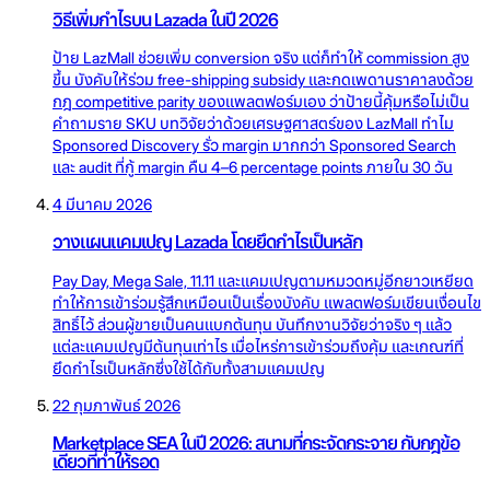
วิธีเพิ่มกำไรบน Lazada ในปี 2026
ป้าย LazMall ช่วยเพิ่ม conversion จริง แต่ก็ทำให้ commission สูง
ขึ้น บังคับให้ร่วม free-shipping subsidy และกดเพดานราคาลงด้วย
กฎ competitive parity ของแพลตฟอร์มเอง ว่าป้ายนี้คุ้มหรือไม่เป็น
คำถามราย SKU บทวิจัยว่าด้วยเศรษฐศาสตร์ของ LazMall ทำไม
Sponsored Discovery รั่ว margin มากกว่า Sponsored Search
และ audit ที่กู้ margin คืน 4–6 percentage points ภายใน 30 วัน
4 มีนาคม 2026
วางแผนแคมเปญ Lazada โดยยึดกำไรเป็นหลัก
Pay Day, Mega Sale, 11.11 และแคมเปญตามหมวดหมู่อีกยาวเหยียด
ทำให้การเข้าร่วมรู้สึกเหมือนเป็นเรื่องบังคับ แพลตฟอร์มเขียนเงื่อนไข
สิทธิ์ไว้ ส่วนผู้ขายเป็นคนแบกต้นทุน บันทึกงานวิจัยว่าจริง ๆ แล้ว
แต่ละแคมเปญมีต้นทุนเท่าไร เมื่อไหร่การเข้าร่วมถึงคุ้ม และเกณฑ์ที่
ยึดกำไรเป็นหลักซึ่งใช้ได้กับทั้งสามแคมเปญ
22 กุมภาพันธ์ 2026
Marketplace SEA ในปี 2026: สนามที่กระจัดกระจาย กับกฎข้อ
เดียวที่ทำให้รอด