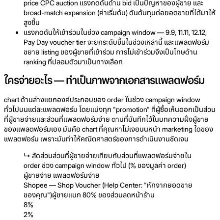
price CPC auction แรงกดดันด้าน bid เป็นปัญหาของผู้ขาย และ
broad-match expansion (ค่าเริ่มต้น) ดันต้นทุนต่อยอดขายที่ได้มาให้
สูงขึ้น
แรงกดดันให้เข้าร่วมในช่วง campaign window — 9.9, 11.11, 12.12,
Pay Day voucher tier จะยกระดับขึ้นในช่วงเหล่านี้ และแพลตฟอร์ม
ขยาย listing ของผู้ขายที่เข้าร่วม การไม่เข้าร่วมจึงเป็นโทษด้าน
ranking ที่ปลอมตัวมาเป็นทางเลือก
ใครจ่ายอะไร — ทำเป็นภาพจากเอกสารแพลตฟอร์ม
chart ด้านล่างแยกองค์ประกอบของ order ในช่วง campaign window
ทั่วไปบนแต่ละแพลตฟอร์ม โดยแบ่งทุก "promotion" ที่ผู้ซื้อเห็นออกเป็นส่วน
ที่ผู้ขายจ่ายและส่วนที่แพลตฟอร์มจ่าย ตามที่บันทึกไว้ในบทความฝั่งผู้ขาย
ของแพลตฟอร์มเอง มันคือ chart ที่คุณหาไม่เจอบนหน้า marketing ใดของ
แพลตฟอร์ม เพราะมันทำให้คณิตศาสตร์ของการดำเนินงานชัดเจน
↳
สัดส่วนส่วนที่ผู้ขายจ่ายเทียบกับส่วนที่แพลตฟอร์มจ่ายใน
order ช่วง campaign window ทั่วไป (% ของมูลค่า order)
ผู้ขายจ่าย
แพลตฟอร์มจ่าย
Shopee — Shop Voucher (Help Center: "หักจากยอดขาย
ของคุณ")
ผู้ขายแบก 80% ของส่วนลดหน้าร้าน
8%
2%